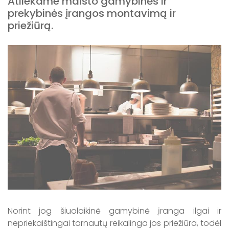
Atliekame maisto gamybinės ir
prekybinės įrangos montavimą ir
priežiūrą.
Norint jog šiuolaikinė gamybinė įranga ilgai ir
nepriekaištingai tarnautų reikalinga jos priežiūra, todėl