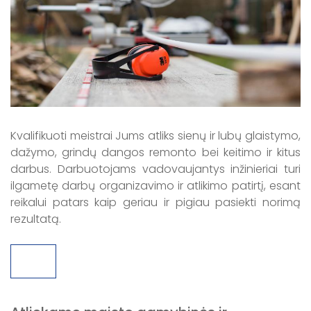
Kvalifikuoti meistrai Jums atliks sienų ir lubų glaistymo,
dažymo, grindų dangos remonto bei keitimo ir kitus
darbus. Darbuotojams vadovaujantys inžinieriai turi
ilgametę darbų organizavimo ir atlikimo patirtį, esant
reikalui patars kaip geriau ir pigiau pasiekti norimą
rezultatą.